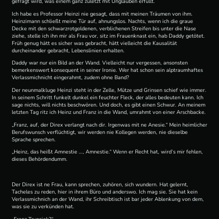
gefragt wird, was einem ganz zuletzt mit Unglauben erfüllt.
Ich habe es Professor Heinzi nie gesagt, dass mit meinen Träumen von ihm.
Heinzimann schließt meine Tür auf, ahnungslos. Nachts, wenn ich die graue
Decke mit den schwarzrotgoldenen, verblichenen Streifen bis unter die Nase
ziehe, stelle ich ihn mir als Frau vor, sitz im Frauenknast ein, hab Daddy getötet.
Früh genug hätt es sicher was gebracht, hätt vielleicht die Kausalität
durcheinander gebracht, Lebenslinien erhalten.
Daddy war nur ein Bild an der Wand. Vielleicht nur vergessen, ansonsten
bemerkenswert konsequent in seiner Ironie. Wer hat schon sein alptraumhaftes
Verlassmichnicht eingerahmt, zudem ohne Band?
Der neunmalkluge Heinzi steht in der Zelle, Mütze und Grinsen schief wie immer.
In seinem Schritt funkelt dunkel ein feuchter Fleck, der alles bedeuten kann. Ich
sage nichts, will nichts beschwören. Und doch, es gibt einen Schwur. An meinem
letzten Tag ritz ich Heinz und Franz in die Wand, umrahmt von einer Arschbacke.
„Franz, auf, der Direx verlangt nach dir. Irgenwas mit ne Anesie.“ Mein heimlicher
Berufswunsch verflüchtigt, wir werden nie Kollegen werden, nie dieselbe
Sprache sprechen.
„Heinz, das heißt Amnestie …, Amnestie.“ Wenn er Recht hat, wird’s mir fehlen,
dieses Behördendumm.
Der Direx ist ne Frau, kann sprechen, zuhören, sich wundern. Hat gelernt,
Tacheles zu reden, hier in ihrem Büro und anderswo. Ich mag sie. Sie hat kein
Verlassmichnich an der Wand, ihr Schreibtisch ist bar jeder Ablenkung von dem,
was sie zu verkünden hat.