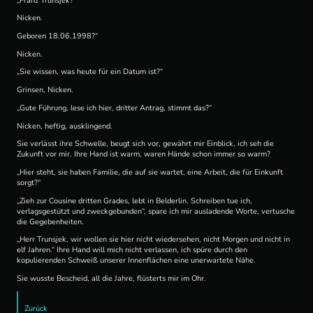
„Franz Trunsjek?“
Nicken.
Geboren 18.06.1998?“
Nicken.
„Sie wissen, was heute für ein Datum ist?“
Grinsen, Nicken.
„Gute Führung, lese ich hier, dritter Antrag, stimmt das?“
Nicken, heftig, ausklingend.
Sie verlässt ihre Schwelle, beugt sich vor, gewährt mir Einblick, ich seh die
Zukunft vor mir. Ihre Hand ist warm, waren Hände schon immer so warm?
„Hier steht, sie haben Familie, die auf sie wartet, eine Arbeit, die für Einkunft
sorgt?“
„Zieh zur Cousine dritten Grades, lebt in Belderlin. Schreiben tue ich,
verlagsgestützt und zweckgebunden“, spare ich mir ausladende Worte, vertusche
die Gegebenheiten.
„Herr Trunsjek, wir wollen sie hier nicht wiedersehen, nicht Morgen und nicht in
elf Jahren.“ Ihre Hand will mich nicht verlassen, ich spüre durch den
kopulierenden Schweiß unserer Innenflächen eine unerwartete Nähe.
Sie wusste Bescheid, all die Jahre, flüsterts mir im Ohr.
Zurück