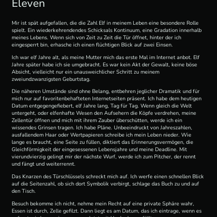
Eleven
Mir ist spät aufgefallen, die die Zahl Elf in meinem Leben eine besondere Rolle
spielt. Ein wiederkehrendendes Schicksals Kontinuum, eine Gradation
innerhalb
meines Lebens. Wenn sich von Zeit zu Zeit die Tür öffnet, hinter der ich
eingesperrt bin, erhasche ich einen flüchtigen Blick auf zwei Einsen.
Ich war elf Jahre alt, als meine Mutter mich das erste Mal im Internet anbot. Elf
Jahre später habe ich sie umgebracht. Es war kein Akt der Gewalt, keine böse
Absicht, vielleicht nur ein unausweichlicher Schritt zu meinem
zweiundzwanzigsten Geburtstag.
Die näheren Umstände sind ohne Belang, entbehren jeglicher Dramatik und für
mich nur auf favoritenbehafteten Internetseiten präsent. Ich habe dem heutigen
Datum entgegengefiebert, elf Jahre lang, Tag für Tag. Wenn gleich die Welt
untergeht, oder elfenhafte Wesen den Aufsehern die Köpfe verdrehen, meine
Zellentür öffnen und mich mit ihrem Zauber überschütten, werde ich ein
wissendes Grinsen tragen. Ich habe Pläne. Unbeeindruckt von Jahreszahlen,
ausfallendem Haar oder Wertpapieren schreibe ich mein Leben nieder. Wie
lange es braucht, eine Seite zu füllen, diktiert das Erinnerungsvermögen, die
Gleichförmigkeit der eingesessenen Lebensjahre und meine Deadline. Mit
vierundvierzig gelingt mir der nächste Wurf, werde ich zum Pitcher, der rennt
und fängt und weiterrennt.
Das Knarzen des Türschlüssels schreckt mich auf. Ich werfe einen schnellen Blick
auf die Seitenzahl, ob sich dort Symbolik verbirgt, schlage das Buch zu und auf
den Tisch.
Besuch bekomme ich nicht, nehme mein Recht auf eine private Sphäre wahr,
Essen ist durch, Zelle gefilzt. Dann liegt es am Datum, das ich eintrage, wenn es