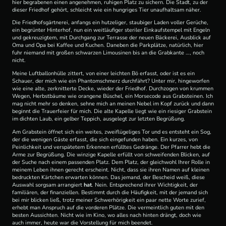
hier begrabenen einen angenehmen, ruhigen Platz zu sichern. Die Stadt, zu der
dieser Friedhof gehört, schleicht wie ein hungriges Tier unaufhaltsam näher.
Die Friedhofsgärtnerei, anfangs ein hutzeliger, staubiger Laden voller Gerüche,
ein begrünter Hinterhof, nun ein weitläufiger steriler Einkaufstempel mit Engeln
und gekreuzigtem, mit Durchgang zur Terrasse der neuen Bäckerei, Ausblick auf
Oma und Opa bei Kaffee und Kuchen. Daneben die Parkplätze, natürlich, hier
fuhr niemand mit großen schwarzen Limousinen bis an die Grabkante …, noch
nicht.
Meine Luftballonhülle zittert, von einer leichten Bö erfasst, oder ist es ein
Schauer, der mich wie ein Phantomschmerz durchfährt? Unter mir, hingeworfen
wie eine alte, zerknitterte Decke, wieder der Friedhof. Durchzogen von krummen
Wegen, Herbstbäume wie orangene Büschel, ein Morsecode aus Grabsteinen. Ich
mag nicht mehr so denken, sehne mich an meinen Nebel im Kopf zurück und dann
beginnt die Trauerfeier für mich. Die alte Kapelle liegt wie ein riesiger Grabstein
im dichten Laub, ein gelber Teppich, ausgelegt zur letzten Begrüßung.
Am Grabstein öffnet sich ein weites, zweiflügeliges Tor und es entsteht ein Sog,
der die wenigen Gäste erfasst, die sich eingefunden haben. Ein kurzes, von
Peinlichkeit und verspätetem Erkennen erfülltes Gedränge. Der Pfarrer hebt die
Arme zur Begrüßung. Die winzige Kapelle erfüllt von schweifenden Blicken, auf
der Suche nach einem passenden Platz. Dem Platz, der gleichwohl Ihrer Rolle in
meinem Leben ihnen gerecht erscheint. Nicht, dass sie ihren Namen auf kleinen
bedruckten Kärtchen erwarten können. Das jemand, der Bescheid weiß, diese
Auswahl sorgsam arrangiert
hat
. Nein. Entsprechend ihrer Wichtigkeit, der
familiären, der finanziellen. Bestimmt durch die Häufigkeit, mit der jemand sich
bei mir blicken ließ, trotz meiner Schwerhörigkeit ein paar nette Worte zurief,
erhebt man Anspruch auf die vorderen Plätze. Die vermeintlich guten mit den
besten Aussichten. Nicht wie im Kino, wo alles nach hinten drängt, doch wie
auch immer, heute war die Vorstellung für mich beendet.