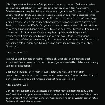
Die Kapelle ist zu klein, um Grüppchen entstehen zu lassen. Zu klein, als dass
der geübte Beobachter im Talar, der erwartungsvoll vor dem Altar steht,
Feindschaften ausmachen könnte. Ich sehe ein gerahmtes Bild von mir, das ist so
üblich, meist ein Bild aus besseren Tagen. Je jünger du darauf aussiehst, umso
beschissener war dein Leben. Um das Bild herum hat es ein paar Kränze, einige
kleine Sträuße. Alles fein säuberlich beschriftet, schwarze Schrift auf weißer
Seide, die Namen der Käufer fettgedruckt. Musik ertönt und einleitende Gebete,
es wird gesungen und dann zieht der Pfarrer seinen Zettel heraus, auf dem mein
Leben steht. Er lässt es gemächlich angehen, spricht bedächtig und mit
dröhnender Stimme meinen Namen aus wie ein Ave-Maria. Schaut dann
schweigend auf die Versammelten, als ob er eine Antwort erwartet. Dann sagt er
ihn, seinen roten Faden, der ihn von nun an durch mein vorgelesenes Leben
führen wird.
Alles zu seiner Zeit.
In zwei Sätzen handelt er meine Kindheit ab, über die ich ein ganzes Buch
schreiben könnte, wenn ich mir nur die Zeit genommen hätte. Habe ich so wenig
von mir preisgegeben?
Doch nun schwebe ich in meiner Blase, jetzt und hier, von hoch oben
beobachtend, wie ihr um mich trauert oder verstohlen auf eure Handys blickt, ob
sich irgendwo etwas Schlimmeres ereignet hat als mein Tod.
Alles zu seiner Zeit
.
Der Pfarrer räuspert sich, verzettelt sich, findet nicht die richtige Zeit. Dann,
seufzend, überspringt er meine wilden Jahre oder er hat nie davon erfahren, wie
auch, er kennt mich nur vom Zuhören. Aber schnell findet er wieder seinen roten
Faden und verkündet es erneut.