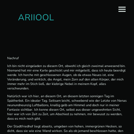
ARIIOOL
Nachruf
Ich bin nicht eingeladen zu diesem Ort, obwohl ich gleich zweimal anwesend bin.
Niemand hat mir eine Karte geschickt und mir mitgeteilt, dass ich heute beerdigt
werde. Ich horche mit geschlossenen Augen, ob da etwas Neues ist, eine
Veränderung, und wirklich, die Angst, mein Zorn auf den alten Körper, der mich
immer mehr im Stich ließ, der klebrige Nebel in meinem Kopf, alles
verschwunden.
Natürlich war ich hier, an diesem Ort, an diesem letzten sonnigen Tag im
Spätherbst. Ein idealer Tag. Seltsam leicht, schwebend wie der Letzte von Nenas
neunundneunzig Luftballons, knallig gelb am Himmel und doch nur in meiner
Fantasie sichtbar. Ich kenne diesen Ort, selbst aus dieser ungewohnten Sicht,
hier war ich von Zeit zu Zeit, um Abschied zu nehmen, mir bewusst zu werden,
dass es mich noch gibt.
Der Stadtfriedhof liegt abseits, umgeben von hohen, immergrünen Hecken, so
dicht, dass sie wie eine Wand wirken. So als ob jemand beschlossen hatte, den