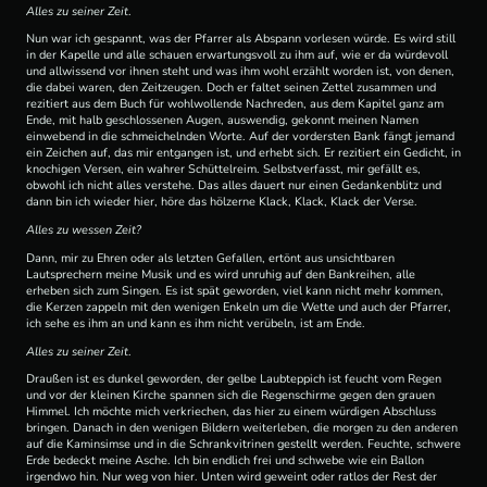
Alles zu seiner Zeit
.
Nun war ich gespannt, was der Pfarrer als Abspann vorlesen würde. Es wird still
in der Kapelle und alle schauen erwartungsvoll zu ihm auf, wie er da würdevoll
und allwissend vor ihnen steht und was ihm wohl erzählt worden ist, von denen,
die dabei waren, den Zeitzeugen. Doch er faltet seinen Zettel zusammen und
rezitiert aus dem Buch für wohlwollende Nachreden, aus dem Kapitel ganz am
Ende, mit halb geschlossenen Augen, auswendig, gekonnt meinen Namen
einwebend in die schmeichelnden Worte. Auf der vordersten Bank fängt jemand
ein Zeichen auf, das mir entgangen ist, und erhebt sich. Er rezitiert ein Gedicht, in
knochigen Versen, ein wahrer Schüttelreim. Selbstverfasst, mir gefällt es,
obwohl ich nicht alles verstehe. Das alles dauert nur einen Gedankenblitz und
dann bin ich wieder hier, höre das hölzerne Klack, Klack, Klack der Verse.
Alles zu wessen Zeit?
Dann, mir zu Ehren oder als letzten Gefallen, ertönt aus unsichtbaren
Lautsprechern meine Musik und es wird unruhig auf den Bankreihen, alle
erheben sich zum Singen. Es ist spät geworden, viel kann nicht mehr kommen,
die Kerzen zappeln mit den wenigen Enkeln um die Wette und auch der Pfarrer,
ich sehe es ihm an und kann es ihm nicht verübeln, ist am Ende.
Alles zu seiner Zeit
.
Draußen ist es dunkel geworden, der gelbe Laubteppich ist feucht vom Regen
und vor der kleinen Kirche spannen sich die Regenschirme gegen den grauen
Himmel. Ich möchte mich verkriechen, das hier zu einem würdigen Abschluss
bringen. Danach in den wenigen Bildern weiterleben, die morgen zu den anderen
auf die Kaminsimse und in die Schrankvitrinen gestellt werden. Feuchte, schwere
Erde bedeckt meine Asche. Ich bin endlich frei und schwebe wie ein Ballon
irgendwo hin. Nur weg von hier. Unten wird geweint oder ratlos der Rest der